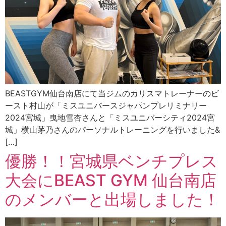
BEASTGYM仙台南店にて当ジムのカリスマトレーナーのビ
ースト村山が「ミスユニバースジャパンプレリミナリー
2024宮城」曳地雪杏さんと「ミスユニバーシティ2024宮
城」横山茅乃さんのパーソナルトレーニングを行いました&
[…]
優勝！！宮城県ベンチプレス
大会にBEAST GYM 仙台南店
のメンバーと出場しました！